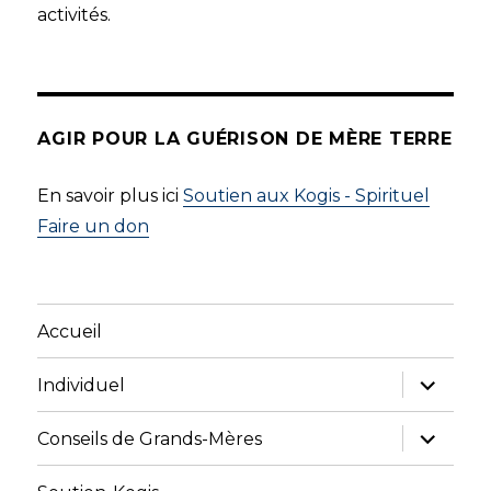
activités.
AGIR POUR LA GUÉRISON DE MÈRE TERRE
En savoir plus ici
Soutien aux Kogis - Spirituel
Faire un don
Accueil
ouvrir
Individuel
le
sous-
menu
ouvrir
Conseils de Grands-Mères
le
sous-
menu