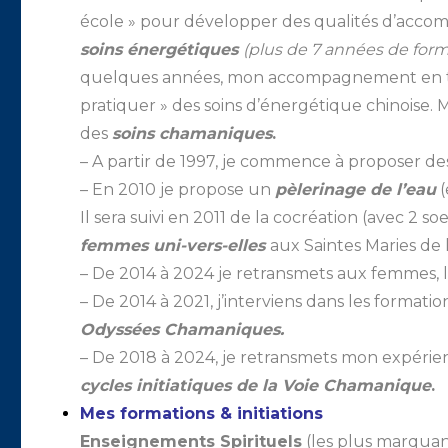
école » pour développer des qualités d’acc
soins énergétiques
(plus de 7 années de form
quelques années, mon accompagnement en tan
pratiquer » des soins d’énergétique chinoise. 
des
soins chamaniques
.
– A partir de 1997, je commence à proposer d
– En 2010 je propose un
pèlerinage de l’eau
(
Il sera suivi en 2011 de la cocréation (avec 2 
femmes uni-vers-elles
aux Saintes Maries de l
– De 2014 à 2024 je retransmets aux femmes, 
– De 2014 à 2021, j’interviens dans les formati
Odyssées Chamaniques.
– De 2018 à 2024, je retransmets mon expéri
cycles initiatiques de la Voie Chamanique
.
Mes formations & initiations
Enseignements Spirituels
(les plus marquan