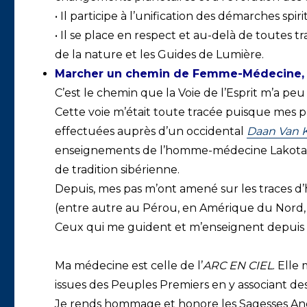
• Il participe à l’unification des démarches spi
• Il se place en respect et au-delà de toutes t
de la nature et les Guides de Lumière.
Marcher un chemin de Femme-Médecine, à 
C’est le chemin que la Voie de l’Esprit m’a pe
Cette voie m’était toute tracée puisque mes p
effectuées auprès d’un occidental
Daan Van
enseignements de l’homme-médecine Lakot
de tradition sibérienne.
Depuis, mes pas m’ont amené sur les traces 
(entre autre au Pérou, en Amérique du Nord, e
Ceux qui me guident et m’enseignent depuis l
Ma médecine est celle de l’
ARC EN CIEL
. Elle
issues des Peuples Premiers en y associant des
Je rends hommage et honore les Sagesses Ance