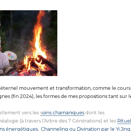
n éternel mouvement et transformation, comme le cours
lignes (fin 2024), les formes de mes propositions tant sur l
ellement vers les
s
oins chamaniques
dont les
alogie (à travers l’Arbre des 7 Générations) et les
Ritue
ions énergétiques
,
Channeling ou Divination par le Yi Jing