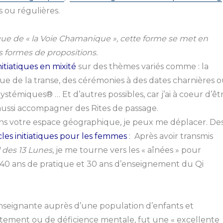
 ou régulières.
ique de « la Voie Chamanique », cette forme se met en
 formes de propositions.
nitiatiques en mixité
sur des thèmes variés comme : la
e de la transe, des cérémonies à des dates charnières 
Systémiques® … Et d’autres possibles, car j’ai à coeur d’êt
 aussi accompagner des Rites de passage.
ans votre espace géographique, je peux me déplacer.
De
cles initiatiques pour les femmes
: Après avoir transmis
 des 13 Lunes
, je me tourne vers les « aînées » pour
40 ans de pratique et 30 ans d’enseignement du Qi
nseignante auprès d’une population d’enfants et
tement ou de déficience mentale, fut une « excellente