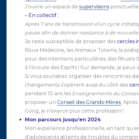
J’ouvre un espace de
supervisions
ponctuelles
– En collectif
:
Après 7 ans de transmission d’un cycle initiat
pause afin de donner naissance à de nouvelles
Je reste susceptible de proposer des
cercles i
Roue Médecine, les Animaux Totems, la pratiqu
pour des intentions particulières, des Rituels 
à l’écoute des Esprits ! Sur demande, je peux
Si vous souhaitez organiser des rencontres d
changements s’opèrent aussi du côté des
cer
pendant 10 ans les
Enseignements du Conseil
proposer un
Conseil des Grands-Mères
.
Après 
Gong, je n’exerce plus cette profession !
Mon parcours jusqu’en 2024
Mon expérience professionnelle, en tant qu’e
d’adolescents atteints de troubles du compor